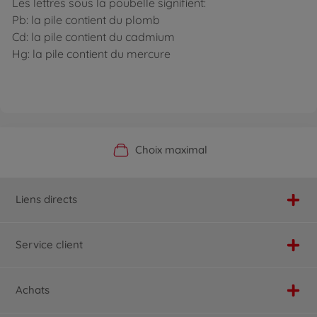
Les lettres sous la poubelle signifient:
Pb: la pile contient du plomb
Cd: la pile contient du cadmium
Hg: la pile contient du mercure
Boutique officielle du fabricant
Service personnalisé
Livraison rapide
Choix maximal
Liens directs
Service client
Achats