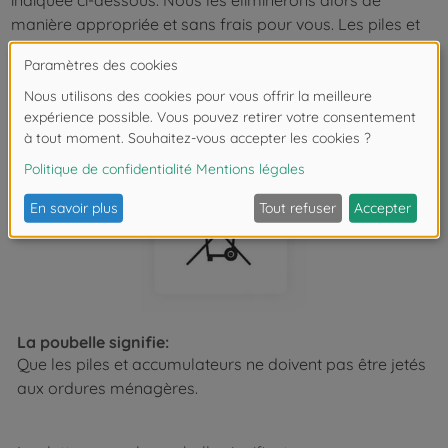
indiquée ci-dessous. Nous les éliminerons alors de
manière appropriée et sans frais pour vous. Les piles et
accumulateurs contenant des substances polluantes
portent un label présentant une poubelle rayée et le
symbole chimique (Cd, Hg ou Pb) du métal lourd
déterminant pour la définition en tant que polluant.
La poubelle signifie:
Que les piles et accumulateurs ne doivent pas être jetés
aux ordures ménagères.