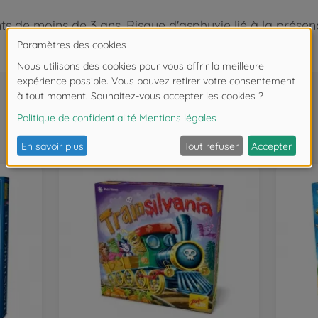
 de moins de 3 ans. Risque d'asphyxie lié à la présence
Souvent achetés ensemble