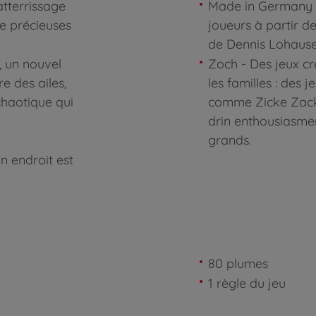
'atterrissage
Made in Germany - 
de précieuses
joueurs à partir de
de Dennis Lohausen
, un nouvel
Zoch - Des jeux cré
e des ailes,
les familles : des 
chaotique qui
comme Zicke Zack
drin enthousiasmen
grands.
n endroit est
80 plumes
1 règle du jeu