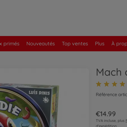
x primés
Nouveautés
Top ventes
Plus
À pro
Mach d
Référence artic
€14.99
TVA incluse, plus
d'expédition