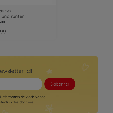
de dés
 und runter
5180
.99
ewsletter ici!
S'abonner
 d'information de Zoch Verlag.
otection des données
.