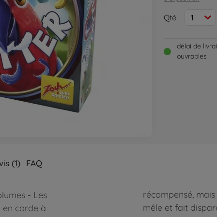
Qté :
1
délai de livr
ouvrables
is (1)
FAQ
récompensé, mais l
plumes - Les
mêle et fait dispar
t en corde à