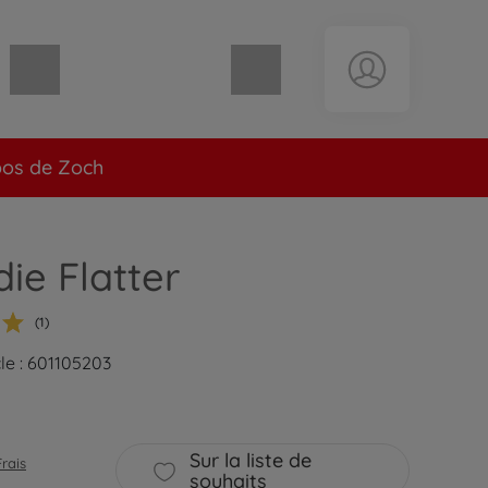
Panier vide
pos de Zoch
ie Flatter
(1)
le : 601105203
Sur la liste de
Frais
souhaits