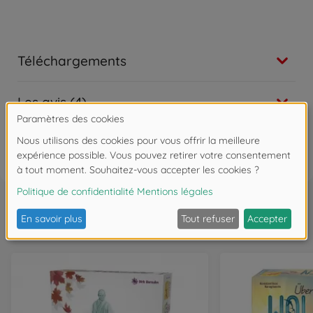
Téléchargements
Les avis (4)
FAQ (4)
Souvent achetés ensemble