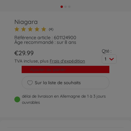
Niagara
(4)
Référence article : 601124900
Âge recommandé : sur 8 ans
Qté :
€29.99
1
TVA incluse, plus
Frais d'expédition
Ajouter au panier
Sur la liste de souhaits
délai de livraison en Allemagne de 1 à 3 jours
ouvrables