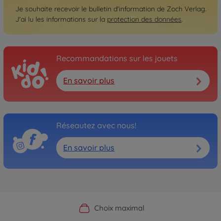
Je souhaite recevoir le bulletin d'information de Zoch Verlag.
J'ai lu les informations sur la
protection des données
.
Recommandations sur les jouets
En savoir plus
Réseautez avec nous!
En savoir plus
Boutique officielle du fabricant
Service personnalisé
Livraison rapide
Choix maximal