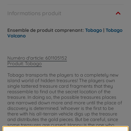
Informations produit
Ensemble de produit comprenant:
Tobago
|
Tobago
Volcano
Numéro d'article: 601105152
Produit: Tobago
Tobago transports the players to a completely new
island world of hidden treasures! The players own
single tattered treasure card fragments that they
reassemble to find out the secret location of the
treasure. In doing so, the possible treasures places
are narrowed down more and more until the place of
discovery is determined. Whoever is the first to be
there with his all-terrain vehicle digs up the treasure
and distributes the gold pieces. But be careful, since
some treasures are cursed. Happy is the one who
thought of the protection amulet in time...