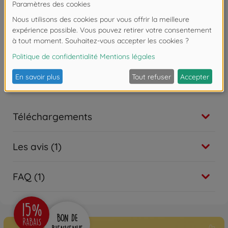
With its innovative gameboard, Tobago provides the
players up to 32 island worlds.
Attention !
Ne convient pas aux enfants de
moins de 3 ans. Risque d'asphyxie lié à la
présence de pièces de petite taille.
Téléchargements
Les avis (1)
FAQ (1)