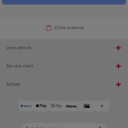
Boutique officielle du fabricant
Service personnalisé
Livraison rapide
Choix maximal
Liens directs
Service client
Achats