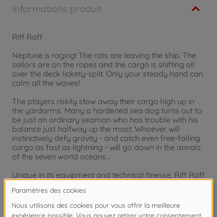
Informations produit
Riff Raff
Neptune is raging! The rats are leaving the ship. The
sailors are on the ropes and the cargo is shifting all
over the deck lickety-split. Only your steady hand can
calm all the waves!
The players riskily stow away their cargo high up in
the yardarms. Many a hardened sea dog turns out to
be just an ordinary seaman who has trouble with his
balance just halfway up the mast. Whoever will
instinctively defy gravity - and catch even free-falling
cargo as fast as lightning - will go down in the annals
of the seven world oceans...
Unique in its equipment and technical finesse, Riff Raff
transforms any playing table into the ferocious
seabed of a rolling galleon.
for 2 to 4 Players, Ages 8 and up