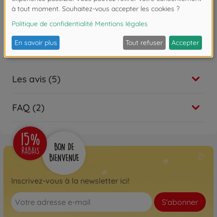
Attention !
Ne convient pas aux enfants de
moins de 3 ans. Risque d'asphyxie lié à la
présence de pièces de petite taille.
Les avis (5)
FAQ (2)
Inscrivez-vous à la newsletter ici!
S'abonner