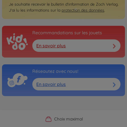
Je souhaite recevoir le bulletin d'information de Zoch Verlag.
J'ai lu les informations sur la
protection des données
.
Recommandations sur les jouets
En savoir plus
Réseautez avec nous!
En savoir plus
Boutique officielle du fabricant
Service personnalisé
Livraison rapide
Choix maximal