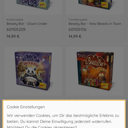
Kartenspiele
Familienspiele
Beasty Bar - Down Under
Beasty Bar - New Beasts in Town
601105209
601105156
14,99 €
14,99 €
Familienspiele
Familienspiele
Beasty Bar Born to be wild
Beasty Bar
601105143
601105155
14,99 €
14,99 €