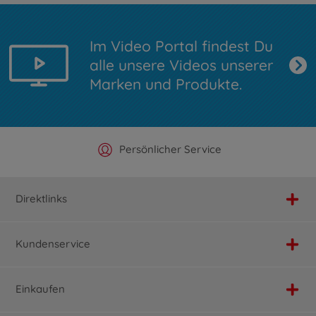
Im Video Portal findest Du
alle unsere Videos unserer
Marken und Produkte.
Offizieller Hersteller Shop
Versandkostenfrei ab 25€
Persönlicher Service
Schnelle Lieferung
Direktlinks
Kundenservice
Einkaufen