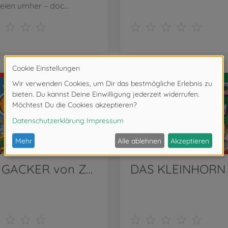
ien umher – doc...
GIGI GACKER von Zoch | Wir stellen vor!