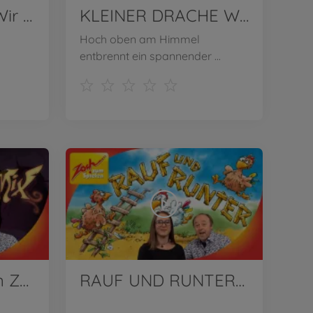
KÄPT'N MEMO | Wir stellen vor!
KLEINER DRACHE WIRBELWIND | Wir stellen vor!
Hoch oben am Himmel
entbrennt ein spannender ...
MIRAKEL MIX von Zoch | Wir stellen vor!
RAUF UND RUNTER von Zoch | Wir stellen vor!