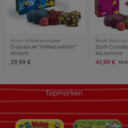
Action- & Reaktionsspiele
Boule, Boccia &
Crossboule "limited edition"
Zoch Crossbo
601105235
BDL-601131500
29,99 €
41,99 €
55,9
Topmarken