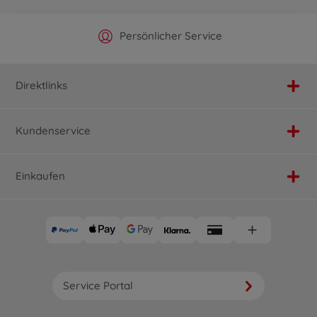
Offizieller Hersteller Shop
Versandkostenfrei ab 25€
Persönlicher Service
Schnelle Lieferung
Direktlinks
Kundenservice
Einkaufen
Service Portal