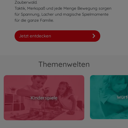
Zauberwald.
Taktik, Merkspaß und jede Menge Bewegung sorgen
für Spannung, Lacher und magische Spielmomente
für die ganze Familie.
Jetzt entdecken
Themenwelten
Würf
Kinderspiele