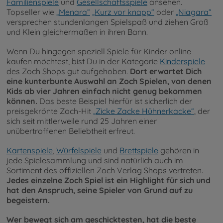
Familienspiele
und
Gesellschaftsspiele
ansehen.
Topseller wie
„Menara“
„Kurz vor knapp“
oder
„Niagara“
versprechen stundenlangen Spielspaß und ziehen Groß
und Klein gleichermaßen in ihren Bann.
Wenn Du hingegen speziell Spiele für Kinder online
kaufen möchtest, bist Du in der Kategorie
Kinderspiele
des Zoch Shops gut aufgehoben.
Dort erwartet Dich
eine kunterbunte Auswahl an Zoch Spielen, von denen
Kids ab vier Jahren einfach nicht genug bekommen
können.
Das beste Beispiel hierfür ist sicherlich der
preisgekrönte Zoch-Hit
„Zicke Zacke Hühnerkacke“
, der
sich seit mittlerweile rund 25 Jahren einer
unübertroffenen Beliebtheit erfreut.
Kartenspiele
,
Würfelspiele
und
Brettspiele
gehören in
jede Spielesammlung und sind natürlich auch im
Sortiment des offiziellen Zoch Verlag Shops vertreten.
Jedes einzelne Zoch Spiel ist ein Highlight für sich und
hat den Anspruch, seine Spieler von Grund auf zu
begeistern.
Wer bewegt sich am geschicktesten, hat die beste