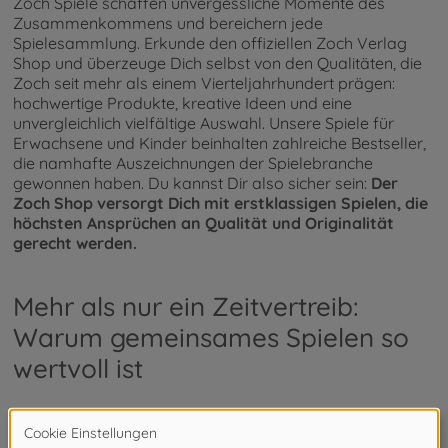
Zoch Spiele schaffen unvergessliche Momente des
Zusammenkommens und bereichern jede
Spielesammlung. Erkunde den offiziellen Zoch Verlag
Shop und überzeuge Dich selbst von den Qualitäten, die
Zoch seit mehr als einem Vierteljahrhundert prägen:
hochwertige Produkte, kreative Ideen und eine
unvergleichlich vielfältige Auswahl. Unsere Spiele für
Erwachsene und Kinder beinhalten zahlreiche Bestseller,
die namhafte Auszeichnungen der Spielebranche
gewonnen haben. Du kannst Dir also sicher sein:
Der
Zoch Shop versorgt Dich mit erstklassigen Spielen, die
höchsten Ansprüchen an Qualität und Originalität
gerecht werden.
Mehr als nur ein Zeitvertreib:
Warum gemeinsames Spielen so
wertvoll ist
Spiele sind eine Investition in den gemeinsamen Spaß und
auch in die Förderung Deines Kindes.