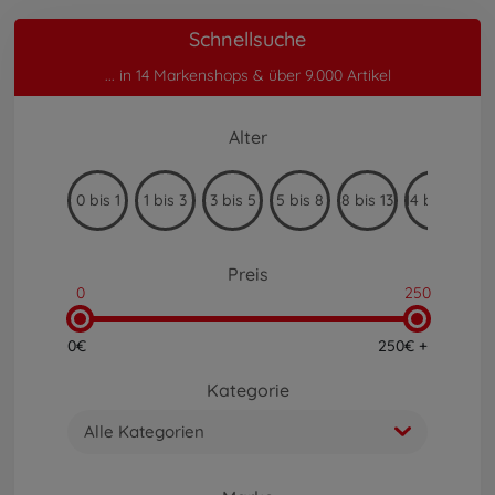
Schnellsuche
... in 14 Markenshops & über 9.000 Artikel
Alter
0 bis 1
1 bis 3
3 bis 5
5 bis 8
8 bis 13
14 bis 99
Preis
0
250
0€
250€ +
Kategorie
Alle Kategorien