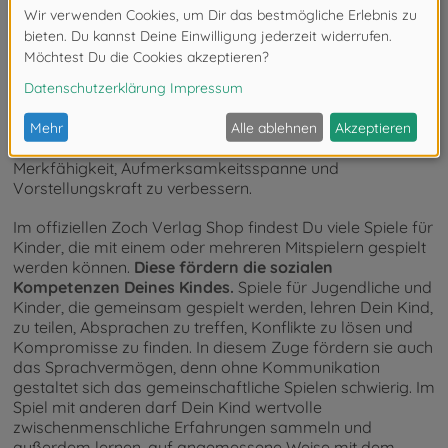
Der Umgang mit Spielen und Spielmaterialien, wie
Würfeln, Spielfiguren und Karten, schult die Feinmotorik
sowie die Augen-Hand-Koordination.
Dein Kind übt sich
in der Ausführung verschiedenster Bewegungen und
lernt, diese zu koordinieren.
Zudem sprechen viele der
Spiele aus dem Zoch Shop Dein Kind auf kognitiver
Ebene an und unterstützen es zum Beispiel dabei, seine
Merkfähigkeit, Aufmerksamkeitsspanne und
Vorstellungskraft zu verbessern.
Im offiziellen Zoch Verlag Shop findest Du viele Spiele für
Kinder, die mit einem oder mehreren Mitspielern gespielt
werden können.
Diese fördern die sozialen
Kompetenzen Deines Kindes.
Spiele für Jugendliche und
Kinder, die gemeinsam gespielt werden, lehren Dein Kind,
zu teilen, Absprachen zu treffen, Konflikte zu lösen und
Kompromisse zu finden. In diesem Zuge fördern sie auch
das Sprachvermögen, denn ohne Kommunikation
gestaltet sich das gemeinschaftliche Spielen schwierig. Im
Spiel mit anderen darf Dein Kind wertvolle
zwischenmenschliche Erfahrungen sammeln und
außerdem lernen, auf angemessene Weise mit dem