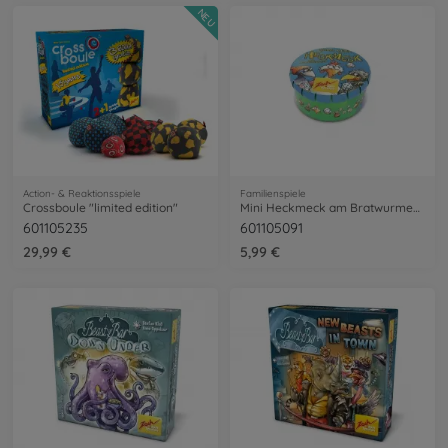
NEU
Action- & Reaktionsspiele
Familienspiele
Crossboule "limited edition"
Mini Heckmeck am Bratwurmeck (in Metalldöschen)
601105235
601105091
29,99 €
5,99 €