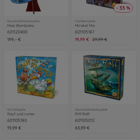
- 33 %
Geschicklichkeitsspiele
Familienspiele
Maxi Bamboleo
Mirakel Mix
601120400
601105187
199,– €
19,99 €
29,99 €
Würfelspiele
Geschicklichkeitsspiele
Rauf und runter
Riff Raff
601105180
601105012
19,99 €
63,99 €