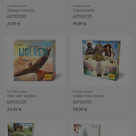
Familienspiele
Kinderspiele
Tobago Volcano
Trainsilvania
601105120
601105170
21,99 €
19,99 €
Familienspiele
Familienspiele
Über den Wolken
Volles Fass voraus
601105207
601105192
24,99 €
29,99 €