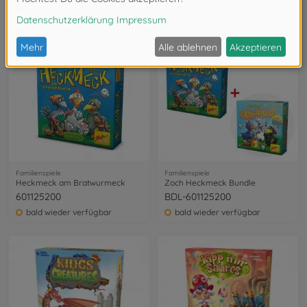
BDL-601105152
601129800
44,99 €
56,98 €
bald wieder verfügbar
Familienspiele
Familienspiele
Heckmeck am Bratwurmeck
Zoch Heckmeck Bundle
601125200
BDL-601125200
bald wieder verfügbar
bald wieder verfügbar