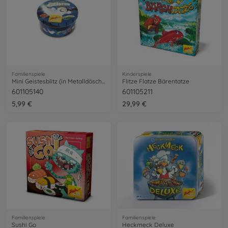
Familienspiele
Kinderspiele
Mini Geistesblitz (in Metalldöschen)
Flitze Flatze Bärentatze
601105140
601105211
5,99 €
29,99 €
Familienspiele
Familienspiele
Sushi Go
Heckmeck Deluxe