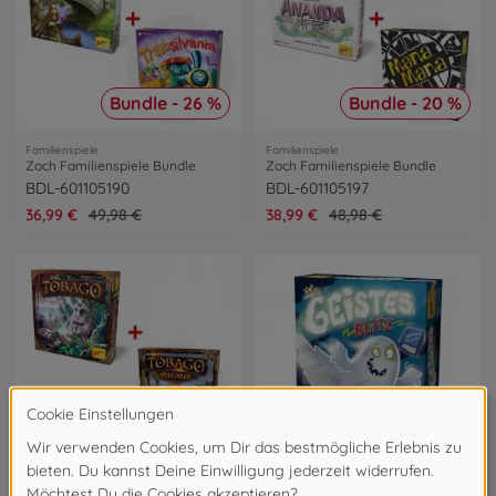
Bundle - 26 %
Bundle - 20 %
Familienspiele
Familienspiele
Zoch Familienspiele Bundle
Zoch Familienspiele Bundle
BDL-601105190
BDL-601105197
36,99 €
49,98 €
38,99 €
48,98 €
Bundle - 21 %
Familienspiele
Familienspiele
Zoch Tobago Bundle
Geistesblitz