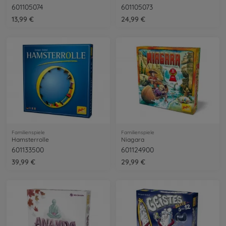
601105074
601105073
13,99 €
24,99 €
Familienspiele
Familienspiele
Hamsterrolle
Niagara
601133500
601124900
39,99 €
29,99 €