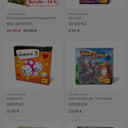
Bundle - 24 %
Familienspiele
Familienspiele
Zoch Geschicklichkeitsspiel Menara Bundle
All in All
BDL-601105101
601105162
40,99 €
53,98 €
8,99 €
Familienspiele
Familienspiele
Chance it!
Das Schloss der 7 Schlösser
601105167
601105204
21,99 €
29,99 €