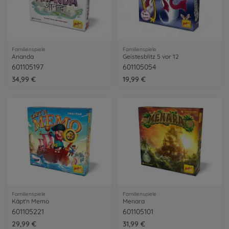
Familienspiele
Familienspiele
Ananda
Geistesblitz 5 vor 12
601105197
601105054
34,99 €
19,99 €
Familienspiele
Familienspiele
Käpt'n Memo
Menara
601105221
601105101
29,99 €
31,99 €