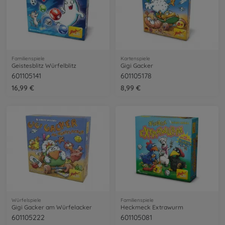
Familienspiele
Kartenspiele
Geistesblitz Würfelblitz
Gigi Gacker
601105141
601105178
16,99 €
8,99 €
Würfelspiele
Familienspiele
Gigi Gacker am Würfelacker
Heckmeck Extrawurm
601105222
601105081