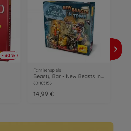
Fami
Be
- 30 %
6011
14
Familienspiele
Beasty Bar - New Beasts in Town
601105156
14,99 €