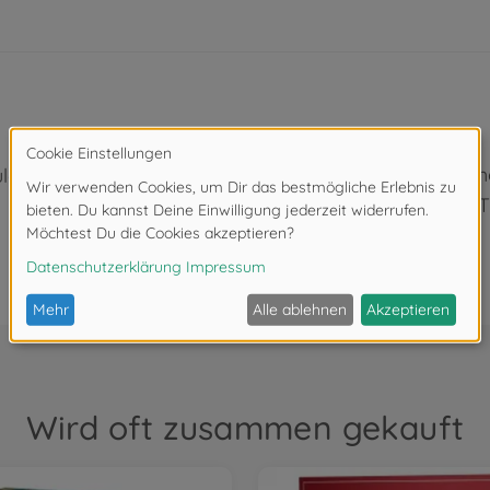
1 Baumwollsäckch
ulen)
12 Glasnuggets („T
1 Spielregel
Wird oft zusammen gekauft