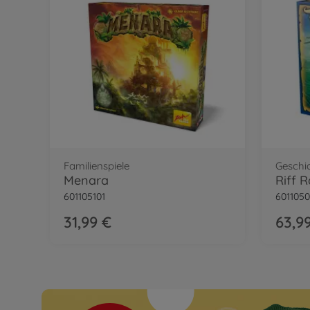
Familienspiele
Geschic
Menara
Riff R
601105101
6011050
31,99 €
63,9