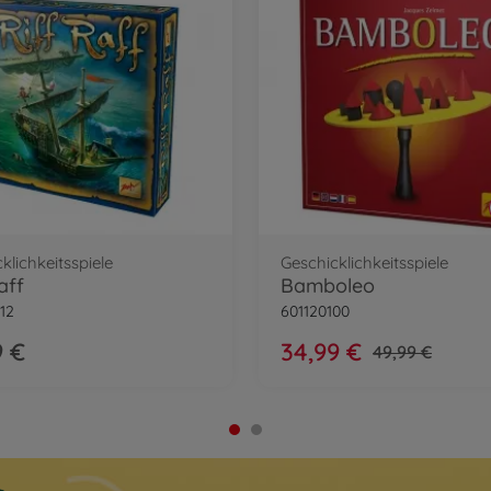
klichkeitsspiele
Geschicklichkeitsspiele
aff
Bamboleo
12
601120100
9 €
34,99 €
49,99 €