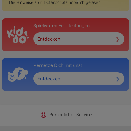
Die Hinweise zum
Datenschutz
habe ich gelesen.
Spielwaren Empfehlungen
Entdecken
Vernetze Dich mit uns!
Entdecken
Offizieller Hersteller Shop
Versandkostenfrei ab 25€
Persönlicher Service
Schnelle Lieferung