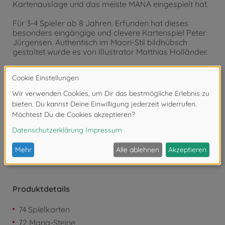
Kartenauslage und das meiste MANA eingespielt hat.
Für 3-4 Spieler ab 8 Jahren. Erfunden hat dieses
besonders eingängige und clevere Kartenspiel Peter
Jürgensen. Authentisch im Maori-Stil bildhübsch
gestaltet wurde es von Illustrator Matthias Holländer.
Autor: Peter Jürgensen
Achtung!
Nicht geeignet für Kinder unter 3
Jahren. Erstickungsgefahr durch Kleinteile.
Produktdetails
74 Spielkarten
72 Mana-Steine