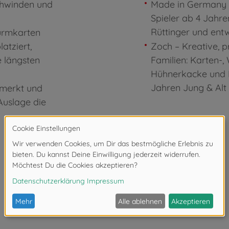
hwinden und
Made in Germany -
Spieler ab 4 Jahren
Rüttinger und ent
urmkarten
atziert,
Zoch – Kreative, p
 längsten
Familien: Karten-,
Hühnerkacke und D
Jahren Jung & Alt
 merkt und
 Auslage die
50 Wurmteile