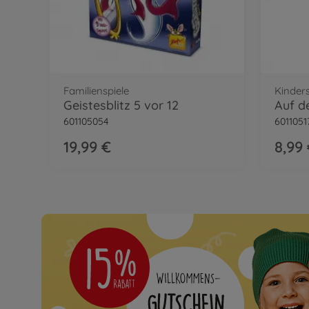
Familienspiele
Kinders
Geistesblitz 5 vor 12
Auf d
601105054
6011051
19,99 €
8,99