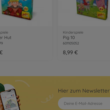
piele
Kinderspiele
er Hut
Pig 10
79
601105052
 €
8,99 €
Hier zum Newslette