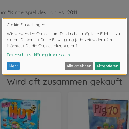
um "Kinderspiel des Jahres" 2011
ter 3 Jahren. Erstickungsgefahr durch Kleinteile.
Wird oft zusammen gekauft