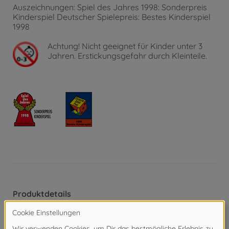
Auszeichnungen: Spiel des Jahres 1998: Sonderpreis
Kinderspiel Deutscher Spielepreis: Bestes Kinderspiel
1998
Achtung!
Nicht geeignet für Kinder unter 3
Jahren. Erstickungsgefahr durch Kleinteile.
Produktdetails
24 eierförmige Wegplättchen
12 achteckige Hühnerhofplättchen