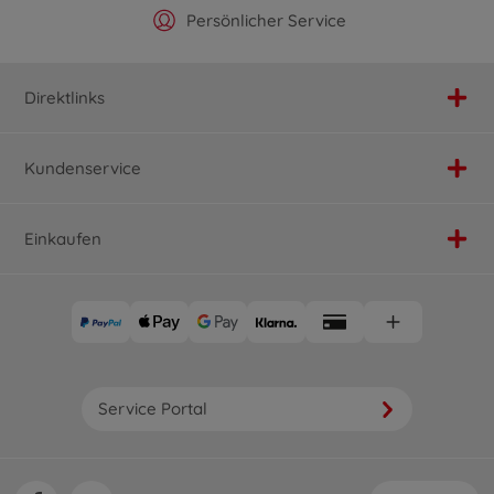
Offizieller Hersteller Shop
Versandkostenfrei ab 25€
Persönlicher Service
Schnelle Lieferung
Direktlinks
Kundenservice
Einkaufen
Service Portal