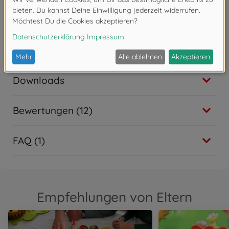
4 Hühner aus Holz
4 Schwanzfedern aus Holz
1 Spielanleitung
Downloads
Bewertungen (12)
FAQ (1)
Empfehlungen von Eltern