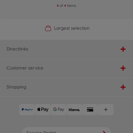
4
of
4
Items
Official Manufacturer Shop
Largest selection
Personal service
Fast delivery
Directlinks
Customer service
Shopping
Service Portal