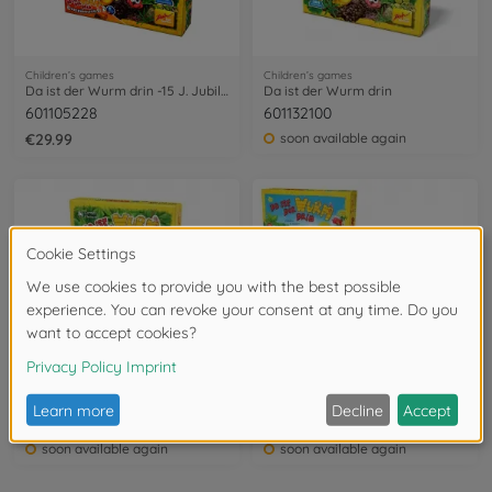
Children’s games
Children’s games
Da ist der Wurm drin -15 J. Jubiläum
Da ist der Wurm drin
601105228
601132100
€29.99
soon available again
Children’s games
Children’s games
Da ist der Wurm drin - Das Kartenspiel
Zoch Worm Games Bundle
601105181
BDL-601105198
soon available again
soon available again